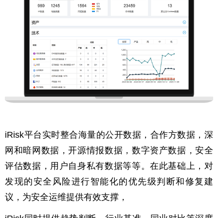
iRisk平台实时整合海量的公开数据，合作方数据，深
网和暗网数据，开源情报数据，数字资产数据，安全
评估数据，用户自身私有数据等等。在此基础上，对
发现的安全风险进行智能化的优先级判断和修复建
议，为安全运维提供有效支撑，