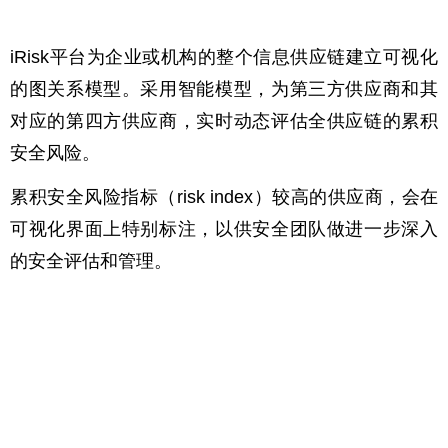
iRisk平台为企业或机构的整个信息供应链建立可视化
的图关系模型。采用智能模型，为第三方供应商和其
对应的第四方供应商，实时动态评估全供应链的累积
安全风险。
累积安全风险指标（risk index）较高的供应商，会在
可视化界面上特别标注，以供安全团队做进一步深入
的安全评估和管理。