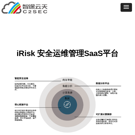
iRisk 安全运维管理SaaS平台