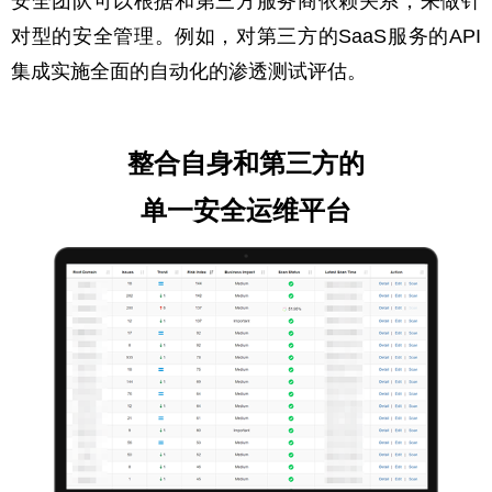
安全团队可以根据和第三方服务商依赖关系，来做针
对型的安全管理。例如，对第三方的SaaS服务的API
集成实施全面的自动化的渗透测试评估。
整合自身和第三方的
单一安全运维平台