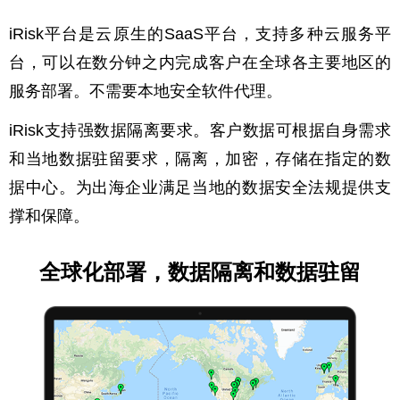
iRisk平台是云原生的SaaS平台，支持多种云服务平
台，可以在数分钟之内完成客户在全球各主要地区的
服务部署。不需要本地安全软件代理。
iRisk支持强数据隔离要求。客户数据可根据自身需求
和当地数据驻留要求，隔离，加密，存储在指定的数
据中心。为出海企业满足当地的数据安全法规提供支
撑和保障。
全球化部署，数据隔离和数据驻留