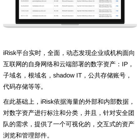
iRisk平台实时，全面，动态发现企业或机构面向
互联网的自身网络和云端部署的数字资产：IP，
子域名，根域名，shadow IT，公共存储账号，
代码存储等等。
在此基础上，i
Risk依据海量的外部和内部数据，
对数字资产进行标注和分类，并且，针对安全团
队的需求，提供了一个可视化的，交互式的资产
浏览和管理部件。